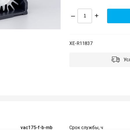
–
+
XE-R11837
Усл
vac175-f-b-mb
Срок службы, ч