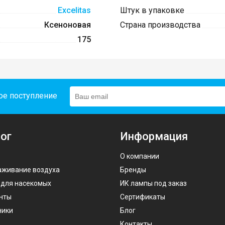
Excelitas
Штук в упаковке
Ксеноновая
Страна производства
175
ое поступление
ог
Информация
О компании
аживание воздуха
Бренды
 для насекомых
ИК лампы под заказ
нты
Сертификаты
ники
Блог
Контакты