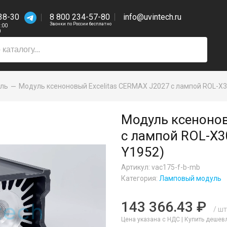
38-30
8 800 234-57-80
info@uvintech.ru
Звонки по России бесплатно
7:00
0
ль
Модуль ксеноновый Excelitas CERMAX J2027 с лампой ROL-X30
Модуль ксенонов
с лампой ROL-X30
Y1952)
Артикул: vac175-f-b-mb
Категория:
Ламповый модуль
143 366.43 ₽
/ шт
Цена указана с НДС |
Купить дешев