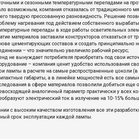
точными и сезонными температурными перепадами на прот
ало возможным, компания отказалась от традиционного мя
 его твердую прессованную разновидность. Решение поз
облему нагревания под действием собственного вырабаты
мпературные перепады в ходе работы осветительных эле
атие материалов заставили конструкторов отказаться от 
нове цементирующих составов и создать принципиально н
единении – что значительно увеличило рабочий ресурс;
енд не вынуждает потребителя приобретать под свои исто
орудование – компания ценит удобство использования сво
ои лампы в расчете на самые распространенные цоколи (в
мпактные габариты, а в линейке мощностей есть все самы
следования в сфере материалов позволили добиться еще 
евосходящей аналогичный параметр практически у всех к
еобразуют электрический ток в излучение на 10-15% больш
ании с высоким качеством изготовления все эти разрабо
ный срок эксплуатации каждой лампы.