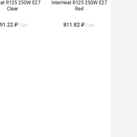
eat R125 250W E27
InterHeat R125 250W E27
Clear
Red
91.22 ₽
811.82 ₽
/ шт.
/ шт.