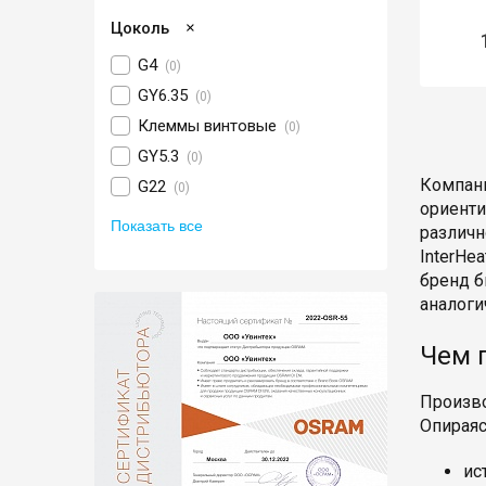
×
Цоколь
G4
(0)
GY6.35
(0)
Клеммы винтовые
(0)
GY5.3
(0)
Компани
G22
(0)
ориенти
Показать все
различн
InterHe
бренд б
аналоги
Чем 
Произво
Опираяс
ис