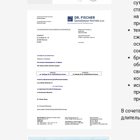
су
ст
на
пр
те
сж
ос
со
бр
об
св
ко
ис
пр
пр
В сочет
длитель