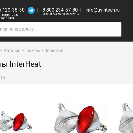
5 120-38-30
8 800 234-57-80
info@uvintech.ru
Звонки по России бесплатно
 9:00 до 17:00
00 до 16:00
Каталог
Лампы
InterHeat
ы InterHeat
:
13