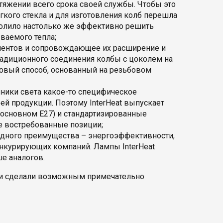
яжении всего срока своей службы. Чтобы это
гкого стекла и для изготовления колб перешла
волило настолько же эффективно решить
ваемого тепла;
ментов и сопровождающее их расширение и
традиционного соединения колбы с цоколем на
овый способ, основанный на резьбовом
чники света какое-то специфическое
ей продукции. Поэтому InterHeat выпускает
 основном Е27) и стандартизированные
е востребованные позиции;
одного преимущества – энергоэффективности,
онкурирующих компаний. Лампы InterHeat
е аналогов.
тки сделали возможным примечательно