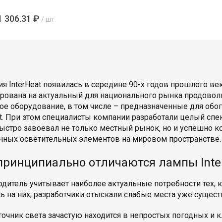
1 306.31 ₽
/ шт.
я InterHeat появилась в середине 90-х годов прошлого ве
рована на актуальный для национального рынка продовол
ое оборудование, в том числе – предназначенные для об
at. При этом специалисты компании разработали целый сп
ыстро завоевал не только местный рынок, но и успешно 
чных осветительных элементов на мировом пространстве.
принципиально отличаются лампы Inte
дитель учитывает наиболее актуальные потребности тех, к
ь на них, разработчики отыскали слабые места уже сущес
точник света зачастую находится в непростых погодных и 