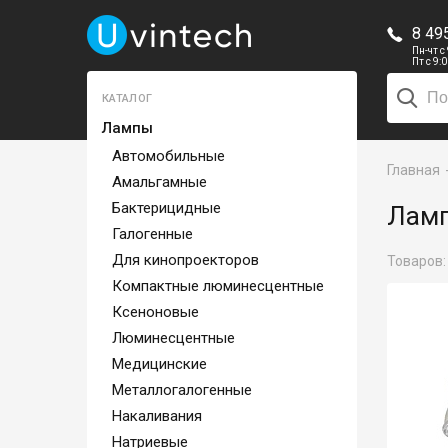
8 49
Пн-чт с
Пт с 9:
КАТАЛОГ
Лампы
Автомобильные
Главная
Амальгамные
Бактерицидные
Ламп
Галогенные
Для кинопроекторов
Товаров
Компактные люминесцентные
Ксеноновые
Люминесцентные
Медицинские
Металлогалогенные
Накаливания
Натриевые