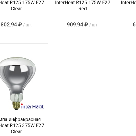
rHeat R125 175W E27
InterHeat R125 175W E27
InterH
Clear
Red
802.94 ₽
909.94 ₽
6
/ шт.
/ шт.
мпа инфракрасная
rHeat R125 375W E27
Clear