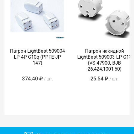
Патрон LightBest 509004
Патрон накидной
LP 4P G10q (PPFE JP
LightBest 509003 LP G13
147)
(VS 47900, BJB
26.424.1001.50)
374.40 ₽
25.54 ₽
/ шт.
/ шт.