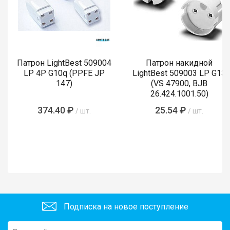
Патрон LightBest 509004
Патрон накидной
LP 4P G10q (PPFE JP
LightBest 509003 LP G13
147)
(VS 47900, BJB
26.424.1001.50)
374.40 ₽
25.54 ₽
/ шт.
/ шт.
Подписка на новое поступление