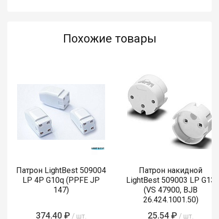
Похожие товары
Патрон LightBest 509004
Патрон накидной
LP 4P G10q (PPFE JP
LightBest 509003 LP G13
147)
(VS 47900, BJB
26.424.1001.50)
374.40 ₽
25.54 ₽
/ шт.
/ шт.