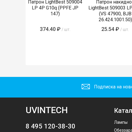
Патрон LightBest 509004
Патрон накидно
LP 4P G10q (PPFE JP
LightBest 509003 L
147)
(VS 47900, BJB
26.424.1001.50)
374.40 ₽
25.54 ₽
/ шт.
/ шт.
Подписка на нов
UVINTECH
Катал
Лампы
8 495 120-38-30
Обеззар