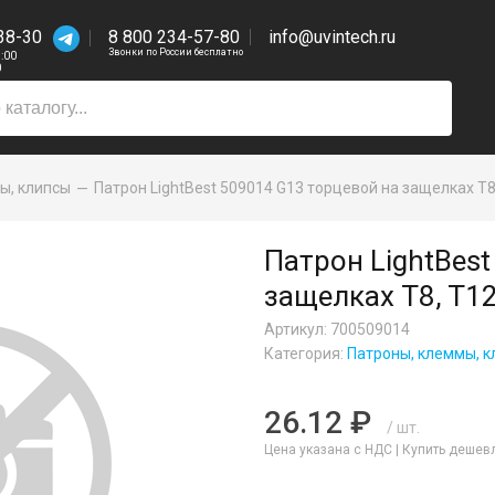
38-30
8 800 234-57-80
info@uvintech.ru
Звонки по России бесплатно
7:00
0
ы, клипсы
Патрон LightBest 509014 G13 торцевой на защелках T8
Патрон LightBes
защелках T8, T1
Артикул: 700509014
Категория:
Патроны, клеммы, к
26.12 ₽
/ шт.
Цена указана с НДС |
Купить дешев