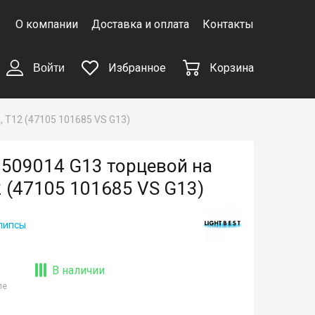
О компании
Доставка и оплата
Контакты
Избранное
Корзина
Войти
, T12 (47105 101685 VS G13)
t 509014 G13 торцевой на
2 (47105 101685 VS G13)
липсы
В наличии
ле