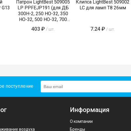
й
Патрон LightBest 509005
Клипса LightBest 509002
P G13
LP PPFEJP191 (для ДБ
LC для ламп Т8 26мм
300Н-2, 250 HO-32, 350
HO-32, 500 HO-32, 700
HO-32)
403 ₽
7.24 ₽
/ шт.
/ шт.
ое поступление
ог
Информация
О компании
аживание воздуха
Бренды