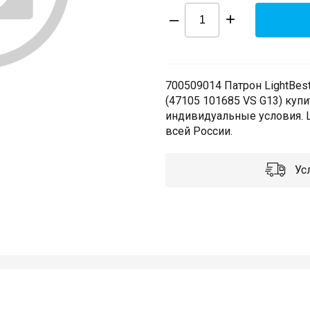
–
+
700509014 Патрон LightBest
(47105 101685 VS G13) купи
индивидуальные условия. Ш
всей России.
Усл