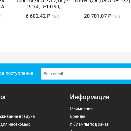
/4
1000T6L/4 207W 2,1A (P-
610W 5,0A (DB 700НО-32)
1A
19160, J-19190,
GPHA19205)
6 602.42 ₽
20 781.07 ₽
т.
/ шт.
/ шт.
ое поступление
ог
Информация
О компании
аживание воздуха
Бренды
 для насекомых
ИК лампы под заказ