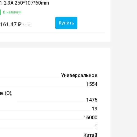
,1-2,3A 250*107*60mm
В наличии
Купить
 161.47 ₽
/ шт.
Универсальное
1554
 (O),
1475
19
16000
1
Китай