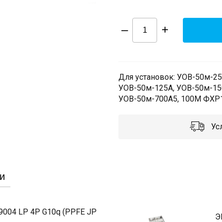
–
+
Для установок: УОВ-50м-25
УОВ-50м-125А, УОВ-50м-15
УОВ-50м-700А5, 100М ФХР1
Усл
и
09004 LP 4P G10q (PPFE JP
Э