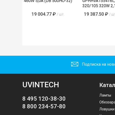
460W 5,0A (DB 500НО-32)
GPHHVA1554T6L
320/105 320W 2,
19 004.77 ₽
19 387.50 ₽
/ шт.
/ ш
Подписка на нов
UVINTECH
Катал
Лампы
8 495 120-38-30
Обеззар
8 800 234-57-80
Ловушки