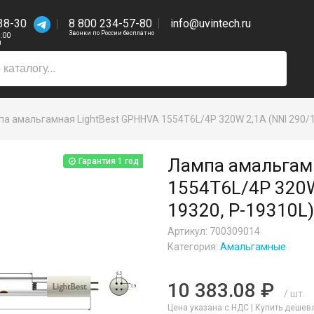
38-30
8 800 234-57-80
info@uvintech.ru
Звонки по России бесплатно
7:00
0
а амальгамная LightBest GPHHVA 1554T6L/4P 320W 2,1A (NNI 290/15
Лампа амальгамн
Гарантия 1 год
1554T6L/4P 320W 
19320, P-19310L)
Артикул: 700309014
Категория:
Амальгамные
10 383.08 ₽
/ шт.
Цена указана с НДС |
Купить дешев