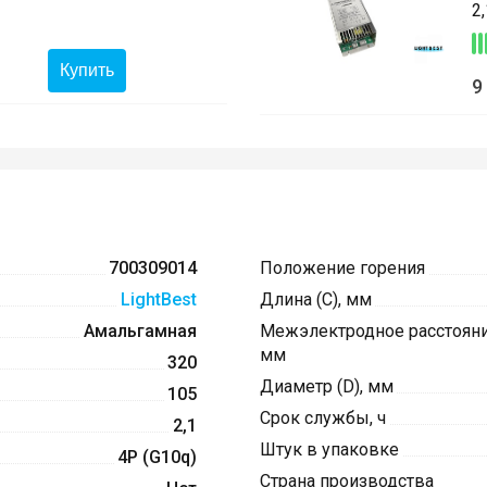
2
Купить
9
700309014
Положение горения
LightBest
Длина (C), мм
Амальгамная
Межэлектродное расстояние
мм
320
Диаметр (D), мм
105
Срок службы, ч
2,1
Штук в упаковке
4P (G10q)
Страна производства