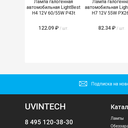
Лампа галогенная
Лампа галогенн
автомобильная LightBest
автомобильная Ligh
H4 12V 60/55W P43t
H7 12V 55W PX2
122.09 ₽
82.34 ₽
/ шт.
/ шт.
Подписка на нов
UVINTECH
Катал
Лампы
8 495 120-38-30
Обеззар