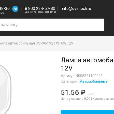
38-30
8 800 234-57-80
info@uvintech.ru
Звонки по России бесплатно
7:00
0
ампа автомобильная OSRAM 921 W16W 12V
Лампа автомоби
12V
Артикул: 4008321100948
Категория:
Автомобильные
51.56 ₽
/ шт.
Цена указана с НДС |
Купить дешев