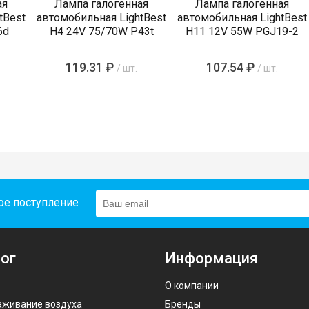
ая
Лампа галогенная
Лампа галогенная
tBest
автомобильная LightBest
автомобильная LightBest
6d
H4 24V 75/70W P43t
H11 12V 55W PGJ19-2
119.31 ₽
107.54 ₽
/ шт.
/ шт.
ое поступление
ог
Информация
О компании
аживание воздуха
Бренды