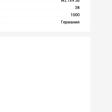
W2.1x9.5d
38
1000
Германия