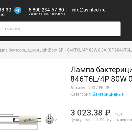
38-30
8 800 234-57-80
info@uvintech.ru
Звонки по России бесплатно
7:00
0
мпа бактерицидная LightBest GPH 846T6L/4P 80W 0,8A (GPS846T6L,
Лампа бактерици
846T6L/4P 80W 0
Артикул: 700709078
Категория:
Бактерицидные
3 023.38 ₽
/ шт.
Цена указана с НДС |
Купить дешев