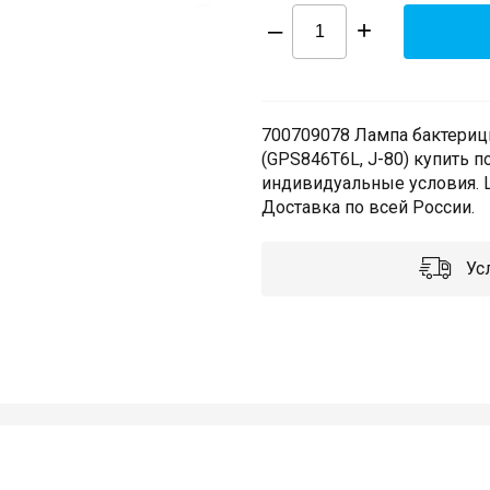
–
+
700709078 Лампа бактерици
(GPS846T6L, J-80) купить п
индивидуальные условия. Ш
Доставка по всей России.
Усл