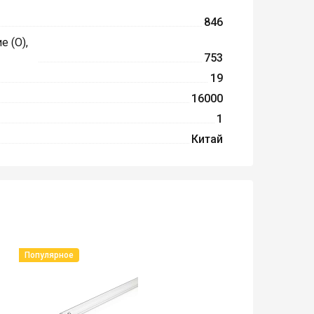
846
 (O),
753
19
16000
1
Китай
Популярное