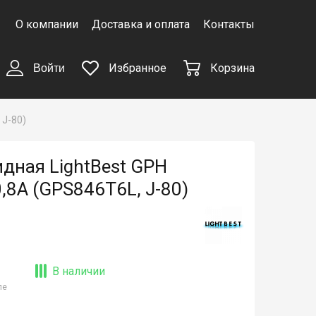
О компании
Доставка и оплата
Контакты
Избранное
Корзина
Войти
 J-80)
дная LightBest GPH
,8A (GPS846T6L, J-80)
В наличии
ле