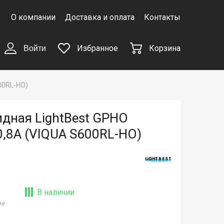
О компании
Доставка и оплата
Контакты
Избранное
Корзина
Войти
00RL-HO)
дная LightBest GPHO
,8A (VIQUA S600RL-HO)
В наличии
ле