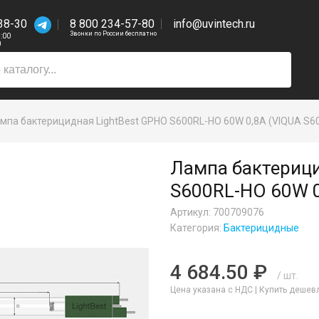
38-30
8 800 234-57-80
info@uvintech.ru
Звонки по России бесплатно
7:00
0
мпа бактерицидная LightBest GPHO S600RL-HO 60W 0,8A (VIQUA S6
Лампа бактерици
S600RL-HO 60W 0
Артикул: 700709076
Категория:
Бактерицидные
4 684.50 ₽
/ шт.
Цена указана с НДС |
Купить дешев