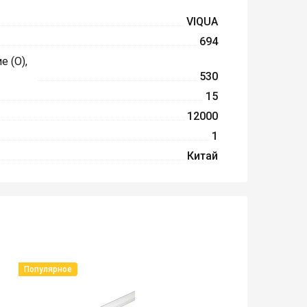
VIQUA
694
 (O),
530
15
12000
1
Китай
Популярное