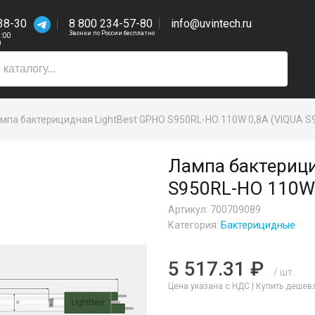
38-30
8 800 234-57-80
info@uvintech.ru
Звонки по России бесплатно
7:00
0
мпа бактерицидная LightBest GPHO S950RL-HO 110W 0,8A (VIQUA S
Лампа бактерици
S950RL-HO 110W 
Артикул: 700709089
Категория:
Бактерицидные
5 517.31 ₽
/ шт.
Цена указана с НДС |
Купить дешев