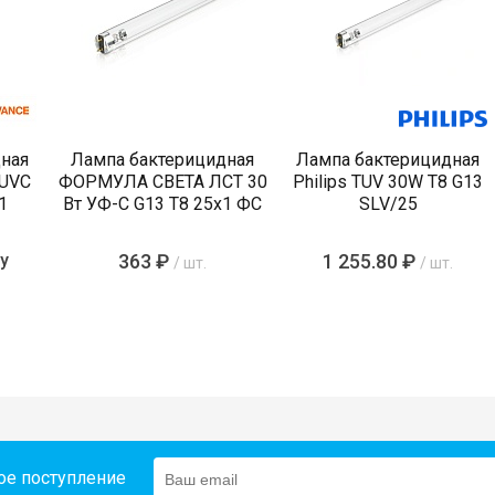
ная
Лампа бактерицидная
Лампа бактерицидная
 UVC
ФОРМУЛА СВЕТА ЛСТ 30
Philips TUV 30W T8 G13
1
Вт УФ-С G13 T8 25х1 ФС
SLV/25
у
363 ₽
1 255.80 ₽
/ шт.
/ шт.
ое поступление