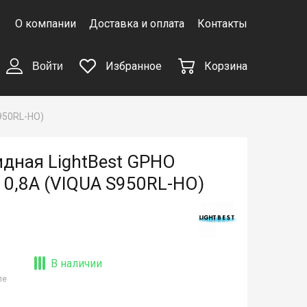
О компании
Доставка и оплата
Контакты
Избранное
Корзина
Войти
950RL-HO)
дная LightBest GPHO
0,8A (VIQUA S950RL-HO)
В наличии
ле