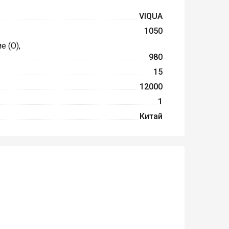
VIQUA
1050
 (O),
980
15
12000
1
Китай