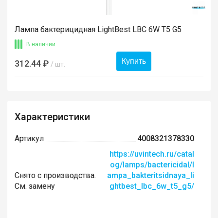
Лампа бактерицидная LightBest LBC 6W T5 G5
В наличии
Купить
312.44 ₽
/ шт.
Характеристики
Артикул
4008321378330
https://uvintech.ru/catal
og/lamps/bactericidal/l
Снято с производства.
ampa_bakteritsidnaya_li
См. замену
ghtbest_lbc_6w_t5_g5/