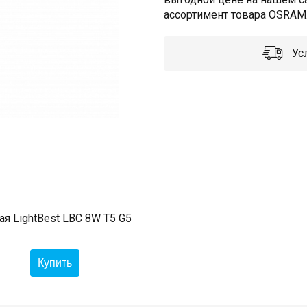
ассортимент товара OSRAM.
Усл
я LightBest LBC 8W T5 G5
Купить