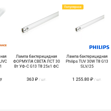
Популярное
ная
Лампа бактерицидная
Лампа бактерицидная
 UVC
ФОРМУЛА СВЕТА ЛСТ 30
Philips TUV 30W T8 G13
1
Вт УФ-С G13 T8 25х1 ФС
SLV/25
у
363 ₽
1 255.80 ₽
/ шт.
/ шт.