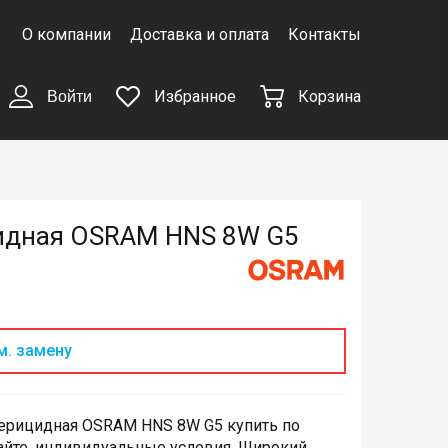
О компании
Доставка и оплата
Контакты
Избранное
Корзина
Войти
идная OSRAM HNS 8W G5
м. замену
ерицидная OSRAM HNS 8W G5 купить по
айте, индивидуальные условия. Широкий