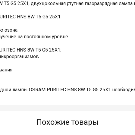
T5 G5 25X1, двухцокольная ртутная газоразрядная лампа 
RITEC HNS 8W T5 G5 25X1:
ию озона
учение на постоянном уровне
RITEC HNS 8W T5 G5 25X1:
 микроорганизмов
вания
дной лампы OSRAM PURITEC HNS 8W T5 G5 25X1 необходим
Похожие товары