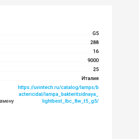
G5
288
16
9000
25
Италия
https://uvintech.ru/catalog/lamps/b
actericidal/lampa_bakteritsidnaya_
замену
lightbest_lbc_8w_t5_g5/