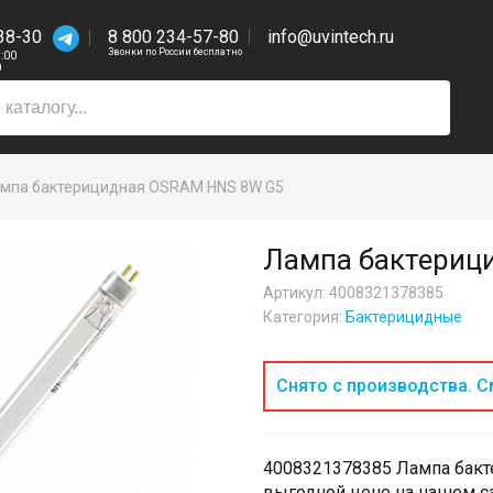
38-30
8 800 234-57-80
info@uvintech.ru
Звонки по России бесплатно
7:00
0
мпа бактерицидная OSRAM HNS 8W G5
Лампа бактериц
Артикул: 4008321378385
Категория:
Бактерицидные
Снято с производства. С
4008321378385 Лампа бакт
выгодной цене на нашем с