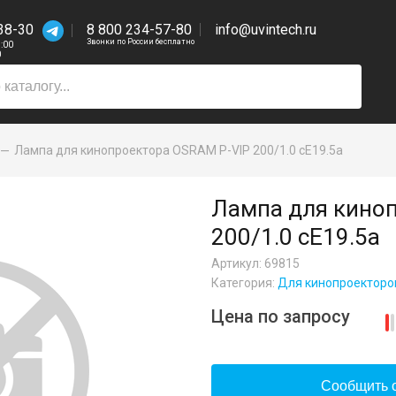
38-30
8 800 234-57-80
info@uvintech.ru
Звонки по России бесплатно
7:00
0
Лампа для кинопроектора OSRAM P-VIP 200/1.0 cE19.5a
Лампа для кино
200/1.0 cE19.5a
Артикул: 69815
Категория:
Для кинопроекторо
Цена по запросу
Сообщить о