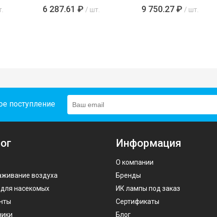
6 287.61 ₽
9 750.27 ₽
т.
/ шт.
/ шт.
ое поступление
ог
Информация
О компании
аживание воздуха
Бренды
 для насекомых
ИК лампы под заказ
нты
Сертификаты
ники
Блог