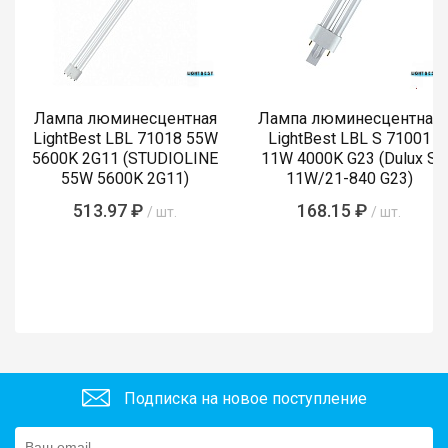
Лампа люминесцентная
Лампа люминесцентная
LightBest LBL 71018 55W
LightBest LBL S 71001
5600K 2G11 (STUDIOLINE
11W 4000K G23 (Dulux S
55W 5600K 2G11)
11W/21-840 G23)
513.97 ₽
168.15 ₽
/ шт.
/ шт.
Подписка на новое поступление