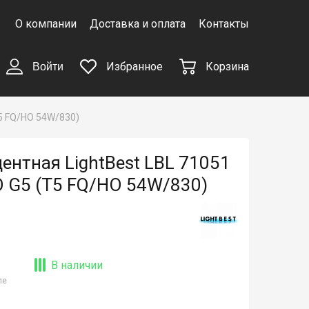
О компании
Доставка и оплата
Контакты
Избранное
Корзина
Войти
5 FQ/HO 54W/830)
нтная LightBest LBL 71051
 G5 (T5 FQ/HO 54W/830)
В наличии
ле