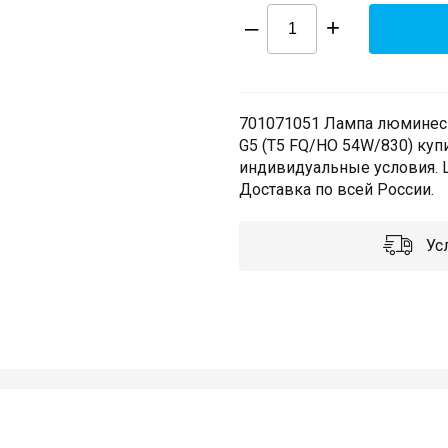
–
+
701071051 Лампа люминесц
G5 (T5 FQ/HO 54W/830) куп
индивидуальные условия. Ш
Доставка по всей России.
Усл