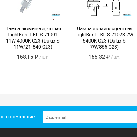
Лампа люминесцентная
Лампа люминесцентная
LightBest LBL S 71001
LightBest LBL S 71028 7W
11W 4000K G23 (Dulux S
6400K G23 (Dulux S
11W/21-840 G23)
7W/865 G23)
168.15 ₽
165.32 ₽
/ шт.
/ шт.
ое поступление