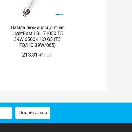
Лампа люминесцентная
LightBest LBL 71050 T5
39W 6500K HO G5 (T5
FQ/HO 39W/865)
213.81 ₽
/ шт.
Подписаться