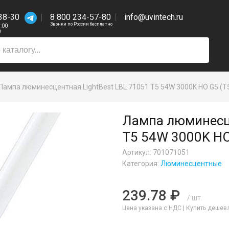
38-30
8 800 234-57-80
info@uvintech.ru
Звонки по России бесплатно
7:00
0
Лампа люминесцентная LightBest LBL 71051 T5 54W 3000K HO G5 (T
Лампа люминесце
T5 54W 3000K HO
Артикул: 701071051
Категория:
Люминесцентные
239.78 ₽
/ шт.
Цена указана с НДС |
Купить дешев