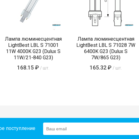
Лампа люминесцентная
Лампа люминесцентная
LightBest LBL S 71001
LightBest LBL S 71028 7W
11W 4000K G23 (Dulux S
6400K G23 (Dulux S
11W/21-840 G23)
7W/865 G23)
168.15 ₽
165.32 ₽
/ шт.
/ шт.
ое поступление