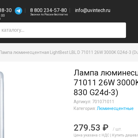
38-30
8 800 234-57-80
info@uvintech.ru
Звонки по России бесплатно
7:00
0
Лампа люминесцентная LightBest LBL D 71011 26W 3000K G24d-3 (Du
Лампа люминесце
71011 26W 3000K
830 G24d-3)
Артикул: 701071011
Категория:
Люминесцентные
279.53 ₽
/ шт.
Цена указана с НДС |
Купить дешев