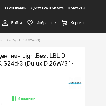
О компании
Доставка и оплата
Контакты
Избранное
Корзина
Войти
lux D 26W/31-830 G24d-3)
нтная LightBest LBL D
 G24d-3 (Dulux D 26W/31-
В наличии
ле