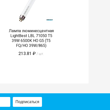
Лампа люминесцентная
LightBest LBL 71050 T5
39W 6500K HO G5 (T5
FQ/HO 39W/865)
213.81 ₽
/ шт.
Подписаться