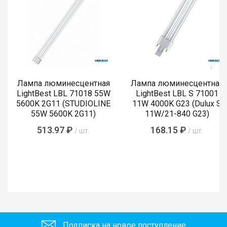
Лампа люминесцентная
Лампа люминесцентная
LightBest LBL 71018 55W
LightBest LBL S 71001
5600K 2G11 (STUDIOLINE
11W 4000K G23 (Dulux S
55W 5600K 2G11)
11W/21-840 G23)
513.97 ₽
168.15 ₽
/ шт.
/ шт.
Подписка на новое поступление