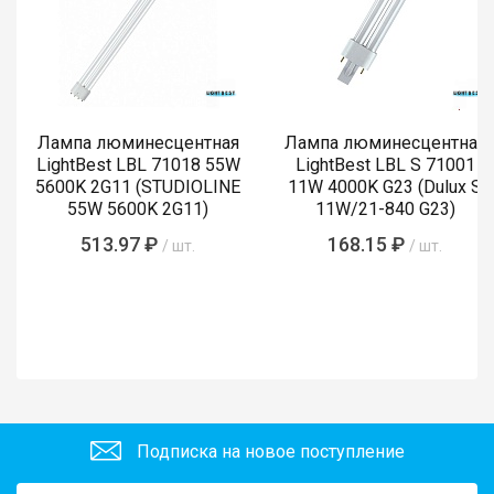
Лампа люминесцентная
Лампа люминесцентная
LightBest LBL 71018 55W
LightBest LBL S 71001
5600K 2G11 (STUDIOLINE
11W 4000K G23 (Dulux S
55W 5600K 2G11)
11W/21-840 G23)
513.97 ₽
168.15 ₽
/ шт.
/ шт.
Подписка на новое поступление