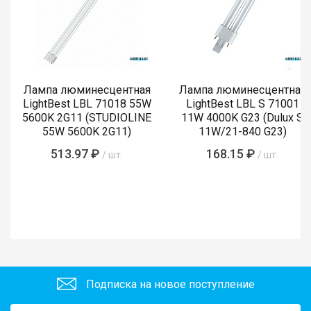
Лампа люминесцентная
Лампа люминесцентная
LightBest LBL 71018 55W
LightBest LBL S 71001
5600K 2G11 (STUDIOLINE
11W 4000K G23 (Dulux S
55W 5600K 2G11)
11W/21-840 G23)
513.97 ₽
168.15 ₽
/ шт.
/ шт.
Подписка на новое поступление