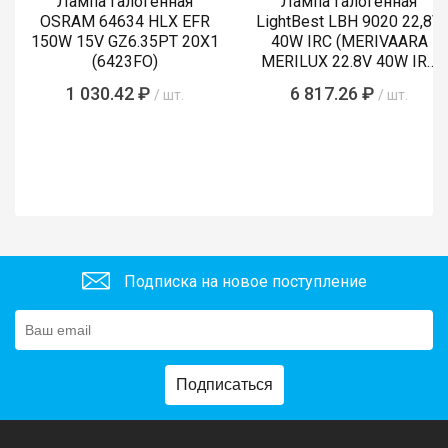
Лампа галогенная
Лампа галогенная
OSRAM 64634 HLX EFR
LightBest LBH 9020 22,8V
150W 15V GZ6.35PT 20X1
40W IRC (MERIVAARA
(6423FO)
MERILUX 22.8V 40W IRC
485761)
1 030.42 ₽
6 817.26 ₽
/ шт.
/ шт.
Подписка на новое поступление
Подписаться