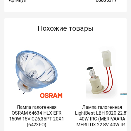
Артикул
00835317
Похожие товары
Лампа галогенная
Лампа галогенная
OSRAM 64634 HLX EFR
LightBest LBH 9020 22,8V
150W 15V GZ6.35PT 20X1
40W IRC (MERIVAARA
(6423FO)
MERILUX 22.8V 40W IRC
485761)