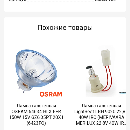
Похожие товары
Лампа галогенная
Лампа галогенная
OSRAM 64634 HLX EFR
LightBest LBH 9020 22,8V
150W 15V GZ6.35PT 20X1
40W IRC (MERIVAARA
(6423FO)
MERILUX 22.8V 40W IRC
485761)