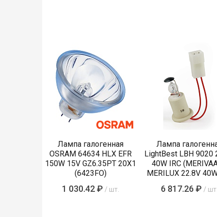
Лампа галогенная
Лампа галогенн
OSRAM 64634 HLX EFR
LightBest LBH 9020 
150W 15V GZ6.35PT 20X1
40W IRC (MERIVA
(6423FO)
MERILUX 22.8V 40W
485761)
1 030.42 ₽
6 817.26 ₽
/ шт.
/ шт