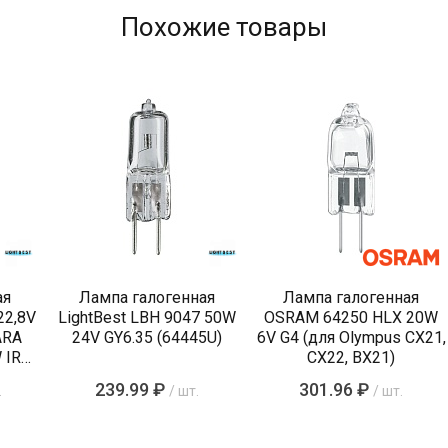
Похожие товары
ая
Лампа галогенная
Лампа галогенная
22,8V
LightBest LBH 9047 50W
OSRAM 64250 HLX 20W
ARA
24V GY6.35 (64445U)
6V G4 (для Olympus CX21,
 IRC
CX22, BX21)
239.99 ₽
301.96 ₽
.
/ шт.
/ шт.