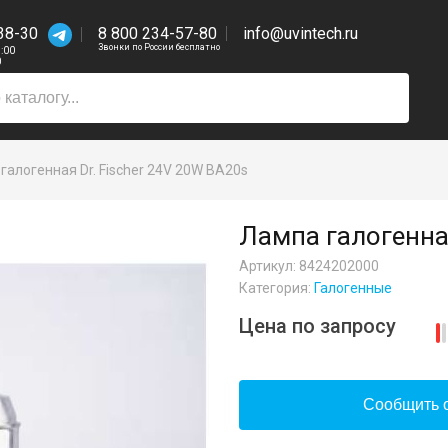
38-30
8 800 234-57-80
info@uvintech.ru
Звонки по России бесплатно
7:00
0
галогенная Dr. Fischer 24V 20W BA20s
Лампа галогенная
Артикул: 8424202000
Категория:
Галогенные
Цена по запросу
Сообщить о