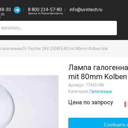
38-30
8 800 234-57-80
info@uvintech.ru
Звонки по России бесплатно
7:00
0
галогенная Dr. Fischer 24V 250W E40 mit 80mm Kolben klar
Лампа галогенная
mit 80mm Kolben 
Артикул: 77945198
Категория:
Галогенные
Цена по запросу
Сообщить о