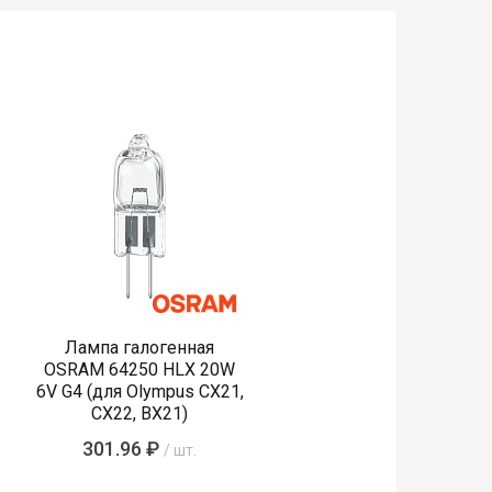
Лампа галогенная
OSRAM 64250 HLX 20W
6V G4 (для Olympus CX21,
CX22, BX21)
301.96 ₽
/ шт.