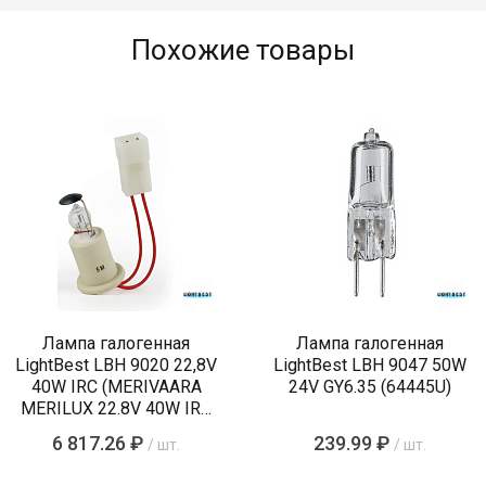
Похожие товары
Лампа галогенная
Лампа галогенная
LightBest LBH 9020 22,8V
LightBest LBH 9047 50W
40W IRC (MERIVAARA
24V GY6.35 (64445U)
MERILUX 22.8V 40W IRC
485761)
6 817.26 ₽
239.99 ₽
/ шт.
/ шт.