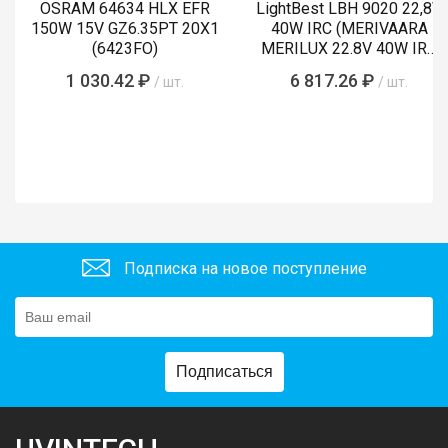
OSRAM 64634 HLX EFR
LightBest LBH 9020 22,8V
150W 15V GZ6.35PT 20X1
40W IRC (MERIVAARA
(6423FO)
MERILUX 22.8V 40W IRC
485761)
1 030.42 ₽
6 817.26 ₽
/ шт.
/ шт.
Подписка на новое поступление
Подписаться