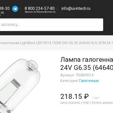
38-30
8 800 234-57-80
info@uvintech.ru
Звонки по России бесплатно
7:00
0
галогенная LightBest LBH 9014 150W 24V G6.35 (64640 HLX, КГМ 24-
Лампа галогенна
24V G6.35 (64640
Артикул: 700809014
Категория:
Галогенные
218.15 ₽
/ шт.
Цена указана с НДС |
Купить дешев