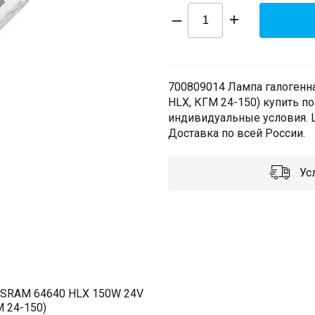
–
+
700809014 Лампа галогенна
HLX, КГМ 24-150) купить п
индивидуальные условия. Ш
Доставка по всей России.
Усл
OSRAM 64640 HLX 150W 24V
М 24-150)