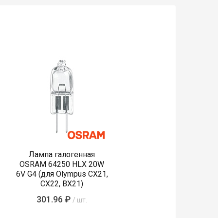
Лампа галогенная
OSRAM 64250 HLX 20W
6V G4 (для Olympus CX21,
CX22, BX21)
301.96 ₽
/ шт.