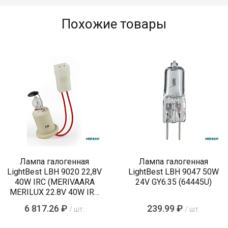
Похожие товары
Лампа галогенная
Лампа галогенная
LightBest LBH 9020 22,8V
LightBest LBH 9047 50W
40W IRC (MERIVAARA
24V GY6.35 (64445U)
MERILUX 22.8V 40W IRC
485761)
6 817.26 ₽
239.99 ₽
/ шт.
/ шт.