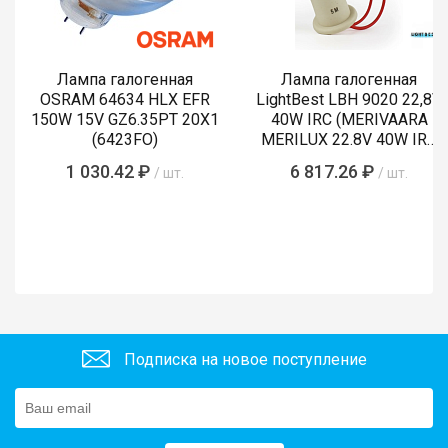
Лампа галогенная
Лампа галогенная
OSRAM 64634 HLX EFR
LightBest LBH 9020 22,8V
150W 15V GZ6.35PT 20X1
40W IRC (MERIVAARA
(6423FO)
MERILUX 22.8V 40W IRC
485761)
1 030.42 ₽
6 817.26 ₽
/ шт.
/ шт.
Подписка на новое поступление