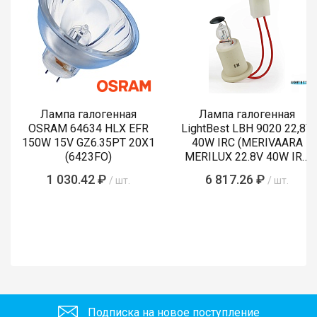
Лампа галогенная
Лампа галогенная
OSRAM 64634 HLX EFR
LightBest LBH 9020 22,8V
150W 15V GZ6.35PT 20X1
40W IRC (MERIVAARA
(6423FO)
MERILUX 22.8V 40W IRC
485761)
1 030.42 ₽
6 817.26 ₽
/ шт.
/ шт.
Подписка на новое поступление