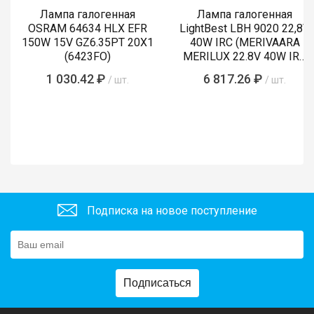
Лампа галогенная
Лампа галогенная
OSRAM 64634 HLX EFR
LightBest LBH 9020 22,8V
150W 15V GZ6.35PT 20X1
40W IRC (MERIVAARA
(6423FO)
MERILUX 22.8V 40W IRC
485761)
1 030.42 ₽
6 817.26 ₽
/ шт.
/ шт.
Подписка на новое поступление
Подписаться