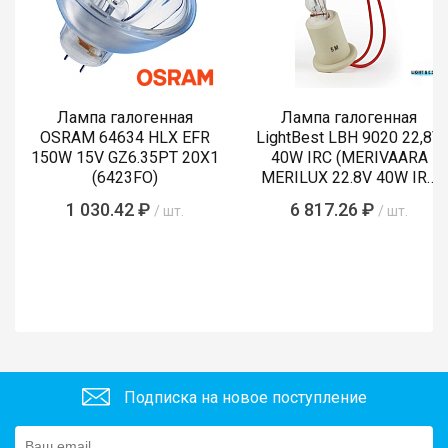
Лампа галогенная
Лампа галогенная
OSRAM 64634 HLX EFR
LightBest LBH 9020 22,8V
150W 15V GZ6.35PT 20X1
40W IRC (MERIVAARA
(6423FO)
MERILUX 22.8V 40W IRC
485761)
1 030.42 ₽
6 817.26 ₽
/ шт.
/ шт.
Подписка на новое поступление