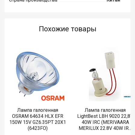
Похожие товары
Лампа галогенная
Лампа галогенная
OSRAM 64634 HLX EFR
LightBest LBH 9020 22,8V
150W 15V GZ6.35PT 20X1
40W IRC (MERIVAARA
(6423FO)
MERILUX 22.8V 40W IRC
485761)