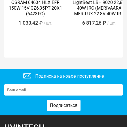
OSRAM 64634 HLX EFR
LightBest LBH 9020 22,8V
150W 15V GZ6.35PT 20X1
40W IRC (MERIVAARA
(6423FO)
MERILUX 22.8V 40W IRC
485761)
1 030.42 ₽
6 817.26 ₽
/ шт.
/ шт.
Подписка на новое поступление
Подписаться