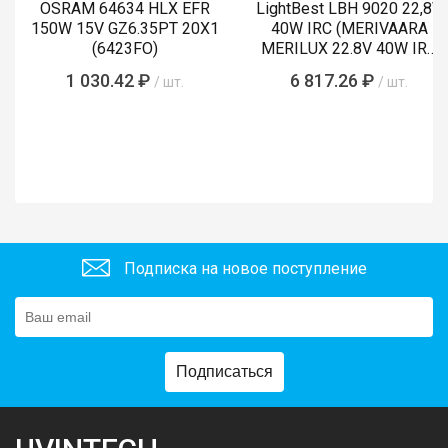
OSRAM 64634 HLX EFR
LightBest LBH 9020 22,8V
150W 15V GZ6.35PT 20X1
40W IRC (MERIVAARA
(6423FO)
MERILUX 22.8V 40W IRC
485761)
1 030.42 ₽
6 817.26 ₽
/ шт.
/ шт.
Подписка на новое поступление
Подписаться