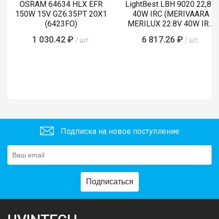
OSRAM 64634 HLX EFR
LightBest LBH 9020 22,8V
150W 15V GZ6.35PT 20X1
40W IRC (MERIVAARA
(6423FO)
MERILUX 22.8V 40W IRC
485761)
1 030.42 ₽
6 817.26 ₽
/ шт.
/ шт.
Подписка на новое поступление
Подписаться