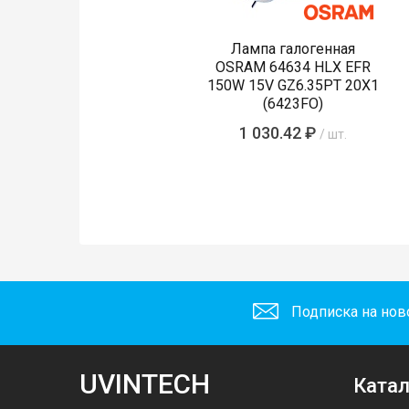
Лампа галогенная
OSRAM 64634 HLX EFR
150W 15V GZ6.35PT 20X1
(6423FO)
1 030.42 ₽
/ шт.
Подписка на нов
UVINTECH
Катал