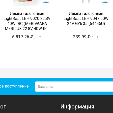
Лампа галогенная
Лампа галогенная
LightBest LBH 9020 22,8V
LightBest LBH 9047 50W
40W IRC (MERIVAARA
24V GY6.35 (64445U)
MERILUX 22.8V 40W IRC
485761)
6 817.26 ₽
239.99 ₽
/ шт.
/ шт.
ое поступление
ог
Информация