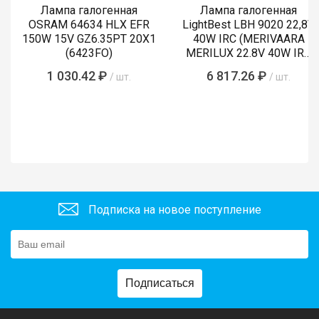
Лампа галогенная
Лампа галогенная
OSRAM 64634 HLX EFR
LightBest LBH 9020 22,8V
150W 15V GZ6.35PT 20X1
40W IRC (MERIVAARA
(6423FO)
MERILUX 22.8V 40W IRC
485761)
1 030.42 ₽
6 817.26 ₽
/ шт.
/ шт.
Подписка на новое поступление
Подписаться