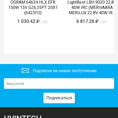
OSRAM 64634 HLX EFR
LightBest LBH 9020 22,8V
150W 15V GZ6.35PT 20X1
40W IRC (MERIVAARA
(6423FO)
MERILUX 22.8V 40W IRC
485761)
1 030.42 ₽
6 817.26 ₽
/ шт.
/ шт.
Подписка на новое поступление
Подписаться