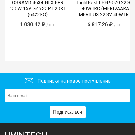
OSRAM 64634 HLX EFR
LightBest LBH 9020 22,8V
150W 15V GZ6.35PT 20X1
40W IRC (MERIVAARA
(6423FO)
MERILUX 22.8V 40W IRC
485761)
1 030.42 ₽
6 817.26 ₽
/ шт.
/ шт.
Подписка на новое поступление
Подписаться