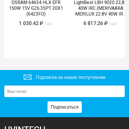
OSRAM 64634 HLX EFR
LightBest LBH 9020 22,8V
150W 15V GZ6.35PT 20X1
40W IRC (MERIVAARA
(6423FO)
MERILUX 22.8V 40W IRC
485761)
1 030.42 ₽
6 817.26 ₽
/ шт.
/ шт.
Подписка на новое поступление
Подписаться