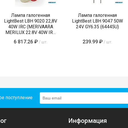
Лампа галогенная
Лампа галогенная
LightBest LBH 9020 22,8V
LightBest LBH 9047 50W
40W IRC (MERIVAARA
24V GY6.35 (64445U)
MERILUX 22.8V 40W IRC
485761)
6 817.26 ₽
239.99 ₽
/ шт.
/ шт.
ое поступление
ог
Информация