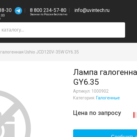
38-30
8 800 234-57-80
info@uvintech.ru
Звонки по России бесплатно
7:00
0
галогенная Ushio JCD120V-35W GY6.35
Лампа галогенна
GY6.35
Артикул: 1000902
Категория:
Галогенные
Цена по запросу
Сообщить о