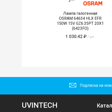
Лампа галогенная
OSRAM 64634 HLX EFR
150W 15V GZ6.35PT 20X1
(6423FO)
1 030.42 ₽
/ шт.
Подписка на нов
UVINTECH
Катал