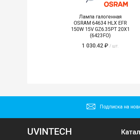
Лампа галогенная
OSRAM 64634 HLX EFR
150W 15V GZ6.35PT 20X1
(6423FO)
1 030.42 ₽
/ шт.
Подписка на нов
UVINTECH
Катал