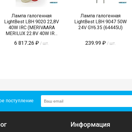
Лампа галогенная
Лампа галогенная
LightBest LBH 9020 22,8V
LightBest LBH 9047 50W
40W IRC (MERIVAARA
24V GY6.35 (64445U)
MERILUX 22.8V 40W IRC
485761)
6 817.26 ₽
239.99 ₽
/ шт.
/ шт.
ое поступление
ог
Информация