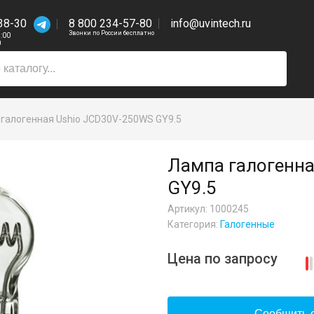
38-30
8 800 234-57-80
info@uvintech.ru
Звонки по России бесплатно
7:00
0
галогенная Ushio JCD30V-250WS GY9.5
Лампа галогенн
GY9.5
Артикул: 1000245
Категория:
Галогенные
Цена по запросу
Сообщить о