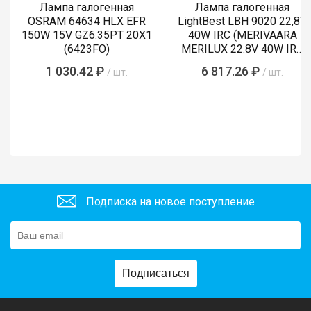
Лампа галогенная
Лампа галогенная
OSRAM 64634 HLX EFR
LightBest LBH 9020 22,8V
150W 15V GZ6.35PT 20X1
40W IRC (MERIVAARA
(6423FO)
MERILUX 22.8V 40W IRC
485761)
1 030.42 ₽
6 817.26 ₽
/ шт.
/ шт.
Подписка на новое поступление
Подписаться