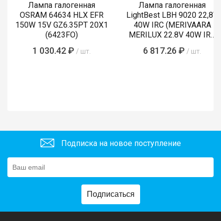
Лампа галогенная
Лампа галогенная
OSRAM 64634 HLX EFR
LightBest LBH 9020 22,8V
150W 15V GZ6.35PT 20X1
40W IRC (MERIVAARA
(6423FO)
MERILUX 22.8V 40W IRC
485761)
1 030.42 ₽
6 817.26 ₽
/ шт.
/ шт.
Подписка на новое поступление
Подписаться