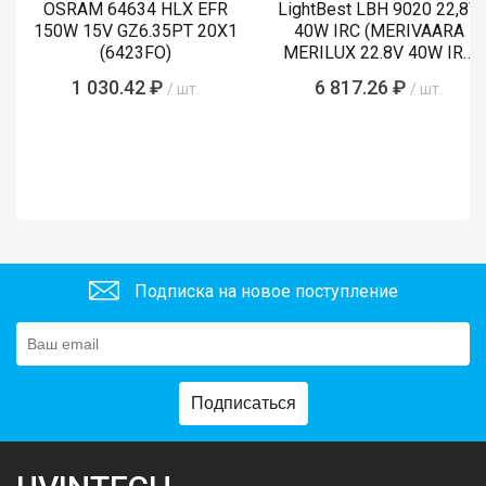
OSRAM 64634 HLX EFR
LightBest LBH 9020 22,8V
150W 15V GZ6.35PT 20X1
40W IRC (MERIVAARA
(6423FO)
MERILUX 22.8V 40W IRC
485761)
1 030.42 ₽
6 817.26 ₽
/ шт.
/ шт.
Подписка на новое поступление
Подписаться