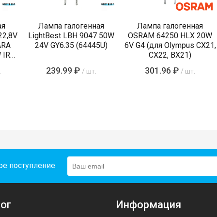
ая
Лампа галогенная
Лампа галогенная
22,8V
LightBest LBH 9047 50W
OSRAM 64250 HLX 20W
ARA
24V GY6.35 (64445U)
6V G4 (для Olympus CX21,
 IRC
CX22, BX21)
239.99 ₽
301.96 ₽
.
/ шт.
/ шт.
ое поступление
ог
Информация