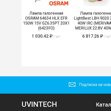
Лампа галогенная
Лампа галогенн
OSRAM 64634 HLX EFR
LightBest LBH 9020 
150W 15V GZ6.35PT 20X1
40W IRC (MERIVA
(6423FO)
MERILUX 22.8V 40W
485761)
1 030.42 ₽
6 817.26 ₽
/ шт.
/ шт
Подписка на нов
UVINTECH
Катал