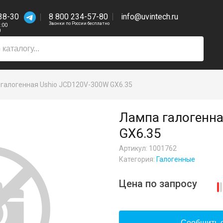
38-30
8 800 234-57-80
info@uvintech.ru
Звонки по России бесплатно
7:00
0
галогенная Ushio JCD120V-300W GX6.35
Лампа галогенн
GX6.35
Артикул: 1001762
Категория:
Галогенные
Цена по запросу
Сообщить о