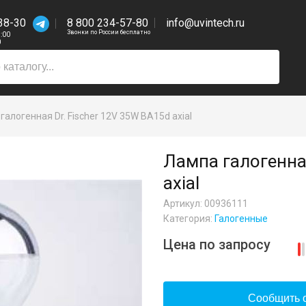
38-30
8 800 234-57-80
info@uvintech.ru
Звонки по России бесплатно
7:00
0
галогенная Dr. Fischer 12V 35W BA15d axial
Лампа галогенная
axial
Артикул: 00936111
Категория:
Галогенные
Цена по запросу
Сообщить о