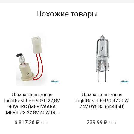
Похожие товары
Лампа галогенная
Лампа галогенная
LightBest LBH 9020 22,8V
LightBest LBH 9047 50W
40W IRC (MERIVAARA
24V GY6.35 (64445U)
MERILUX 22.8V 40W IRC
485761)
6 817.26 ₽
239.99 ₽
/ шт.
/ шт.