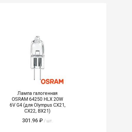
Лампа галогенная
OSRAM 64250 HLX 20W
6V G4 (для Olympus CX21,
CX22, BX21)
301.96 ₽
/ шт.