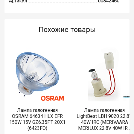
Артикул
00842460
Похожие товары
Лампа галогенная
Лампа галогенная
OSRAM 64634 HLX EFR
LightBest LBH 9020 22,8V
150W 15V GZ6.35PT 20X1
40W IRC (MERIVAARA
(6423FO)
MERILUX 22.8V 40W IRC