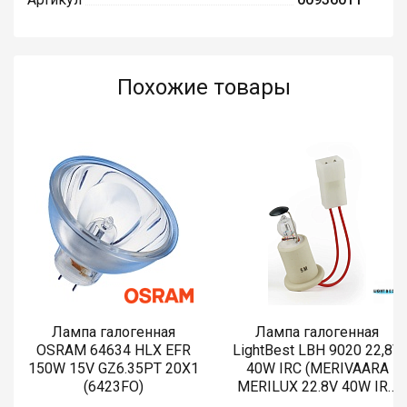
Похожие товары
Лампа галогенная
Лампа галогенная
OSRAM 64634 HLX EFR
LightBest LBH 9020 22,8V
150W 15V GZ6.35PT 20X1
40W IRC (MERIVAARA
(6423FO)
MERILUX 22.8V 40W IRC
485761)