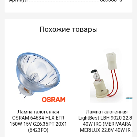
Похожие товары
Лампа галогенная
Лампа галогенная
OSRAM 64634 HLX EFR
LightBest LBH 9020 22,8V
150W 15V GZ6.35PT 20X1
40W IRC (MERIVAARA
(6423FO)
MERILUX 22.8V 40W IRC
485761)